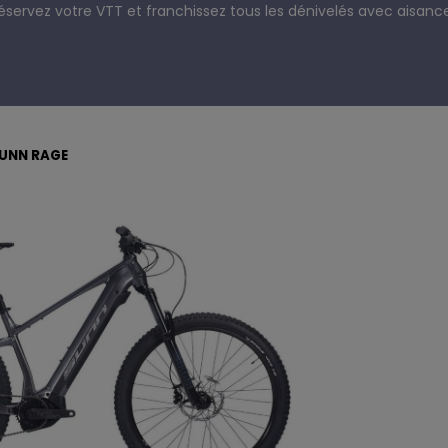
éservez votre VTT et franchissez tous les dénivelés avec aisance
SUNN RAGE