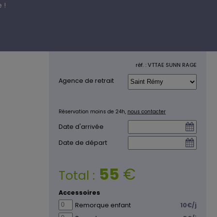
 !
réf. : VTTAE SUNN RAGE
Agence de retrait
Réservation moins de 24h,
nous contacter
Date d'arrivée
Date de départ
55
€
Total :
Accessoires
Remorque enfant
10€/j