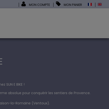
MON COMPTE
MON PANIER
E
ez SUN E BIKE !
rme absolue pour conquérir les sentiers de Provence.
aison-la-Romaine (Ventoux)
.