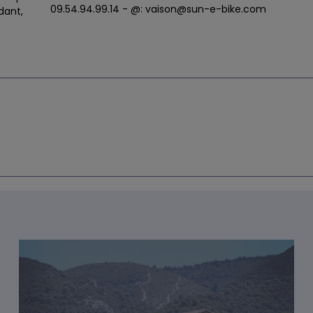
09.54.94.99.14 - @: vaison@sun-e-bike.com
dant,