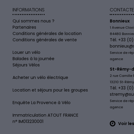
INFORMATIONS
CONTACTE
Qui sommes nous ?
Bonnieux
Partenaires
1 Avenue Clov
Conditions générales de location
84480 Bonnie
Conditions générales de vente
Tél. +33 (0
bonnieux@
Louer un vélo
Service de rép
Balades à la journée
agence
Séjours Vélos
St-Rémy-d
2 rue Camille 
Acheter un vélo électrique
13210 St-Rém
Tél. +33 (0
Location et séjours pour les groupes
stremy@su
Service de rép
Enquête La Provence à Vélo
agence
Immatriculation ATOUT FRANCE
n° IM013230001
Voir le