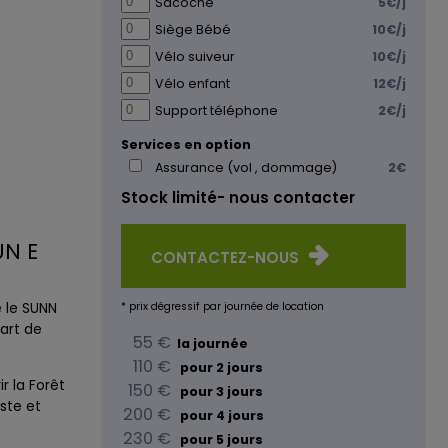
Sacoche
5€/j
Siège Bébé
10€/j
Vélo suiveur
10€/j
Vélo enfant
12€/j
Support téléphone
2€/j
Services en option
Assurance (vol , dommage)
2€
Stock limité- nous contacter
UN E
CONTACTEZ-NOUS
é le SUNN
* prix dégressif par journée de location
art de
55 €
la journée
110 €
pour 2 jours
r la Forêt
150 €
pour 3 jours
ste et
200 €
pour 4 jours
230 €
pour 5 jours