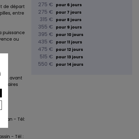
275 €
pour 6 jours
t de départ
275 €
pour 7 jours
illes, entre
315 €
pour 8 jours
355 €
pour 9 jours
a puissance
395 €
pour 10 jours
ovence ou
435 €
pour 11 jours
475 €
pour 12 jours
515 €
pour 13 jours
550 €
pour 14 jours
i
soin avant
inéraires
:
letan - Tél:
sin - Tél :