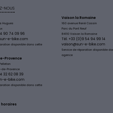
Z-NOUS
Vaison la Romaine
is Hugues
160 avenue René Cassin
ux
Parc du Pont Neuf
)4 90 74 09 96
84110 Vaison la Romaine
sun-e-bike.com
Tél. +33 (0)9 54 94 99 14
vaison@sun-e-bike.com
aration disponible dans cette
Service de réparation disponible da
agence
e-Provence
Pelletan
y-de-Provence
)4 32 62 08 39
n-e-bike.com
aration disponible dans cette
s horaires