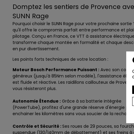
Domptez les sentiers de Provence ave
SUNN Rage
Pourquoi choisir le SUNN Rage pour votre prochaine sortie 
qu'il offre le compromis parfait entre performance et plai
pilotage. Conçu en France, ce VTT à assistance électriqu
transforme chaque montée en formalité et chaque des
en pur divertissement.
Les points forts techniques de votre location :
Moteur Bosch Performance Puissant :
Avec son coupl
généreux (jusqu'à 85Nm selon modèle), l'assistance élect
est fluide et réactive. Les raidillons caillouteux de Proven
vous résisteront plus.
Autonomie Étendue :
Grâce à sa batterie intégrée
(PowerTube), profitez d'une grande réserve d'énergie pou
enchainer les kilomètres sans vous soucier de la recharge
Contrôle et Sécurité :
Ses roues de 29 pouces, sa fourc
suspendue (130/140mm de débattement) et ses freins à 