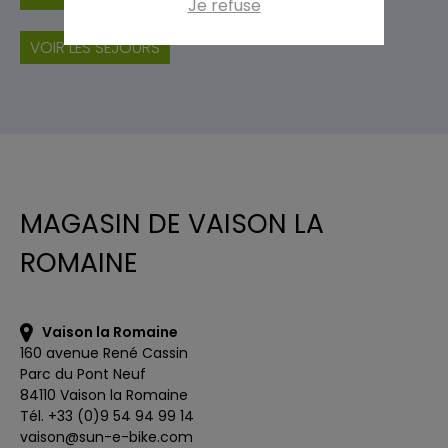
Je refuse
VOIR LES SÉJOURS
MAGASIN DE VAISON LA
ROMAINE
Vaison la Romaine
160 avenue René Cassin
Parc du Pont Neuf
84110 Vaison la Romaine
Tél. +33 (0)9 54 94 99 14
vaison@sun-e-bike.com