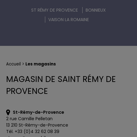
BALADES LUDIQUES
LA PROVENCE À VÉLO À LA CARTE
ST RÉMY DE PROVENCE
BONNIEUX
VAISON LA ROMAINE
Accueil
Les magasins
MAGASIN DE SAINT RÉMY DE
PROVENCE
St-Rémy-de-Provence
2 rue Camille Pelletan
13 210 St-Rémy-de-Provence
Tél. +33 (0)4 32 62 08 39