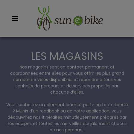
LES MAGASINS
Nos magasins sont en contact permanent et
coordonnées entre elles pour vous offrir les plus grand
RETOUR
RETOUR
RETOUR
RETOUR
nombre de vélos disponibles et répondre à tous vos
souhaits de parcours et de services proposés par
TOUTES LES LOCATIONS
TOUTES LES BALADES
TOUS LES SÉJOURS
SAINT RÉMY DE PROVENCE
chacune d’elles.
LOCATION VÉLO ALPILLES - ST RÉMY DE PROVENCE
AU DÉPART DE BONNIEUX
NOS WEEK-ENDS ET COURTS SÉJOURS À VÉLO EN PROVENCE
BONNIEUX
Vous souhaitez simplement louer et partir en toute liberté
? Munis d’un roadbook ou de notre application, vous
découvrirez nos itinéraires minutieusement préparés par
LOCATION VÉLO LUBERON - BONNIEUX
AU DÉPART DE ST RÉMY DE PROVENCE
QUELQUES JOURS EN PROVENCE À VÉLO
VAISON LA ROMAINE
nos équipes et toutes les merveilles qui jalonnent chacun
de nos parcours.
LOCATION VÉLO MONT-VENTOUX - VAISON LA ROMAINE
AU DÉPART DE VAISON LA ROMAINE
UNE SEMAINE EN PROVENCE A VELO