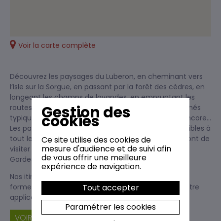
Voir la carte complète
Découvrez les paysages du Luberon, en cheminant vers
l’Isle sur la Sorgue, en passant par la forêt des cèdres, en
longeant les champs de lavandes, en empruntant les
Gestion des
routes des vins et en découvrant les châteaux perchés
cookies
typiques du Luberon et bien d'autres propositions encore...
Les parcours proposés (de 30 à 60 km) sont accessibles à
tout le monde (famille, sportifs…) et vous permettront de
Ce site utilise des cookies de
mesure d'audience et de suivi afin
visiter les villages pittoresques du Luberon tels que
de vous offrir une meilleure
Gordes, Roussillon, Ménerbes…
expérience de navigation.
Nos itinéraires recommandés sont disponibles, sous
Tout accepter
forme de cartes et de roadbooks détaillés ou sur notre
application.
Paramétrer les cookies
VOIR LES BALADES