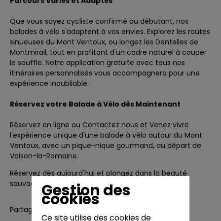
Parcours Variés et Adaptés
Que vous soyez cycliste confirmé ou débutant,
nos
balades à vélo
s'adaptent à vos envies. Explorez les routes
sinueuses du Mont Ventoux, ou longez les Dentelles de
Montmirail, tout en profitant d'un cadre naturel à couper
le souffle. Notre application gratuite avec tous nos
itinéraires personnalisés vous accompagnera pour une
expérience inoubliable.
Réservez
votre Balade à Vélo
dès Maintenant
Réservez en ligne ou Contactez nous et Venez vivre
l'expérience unique d'une
balade à vélo autour du Mont
Ventoux
, avec un pique-nique gourmand, au départ de
Vaison-la-Romaine.
Réservez dès aujourd'hui et plongez dans la beauté
sauvage de la Provence !
Gestion des
cookies
Partager
Ce site utilise des cookies de