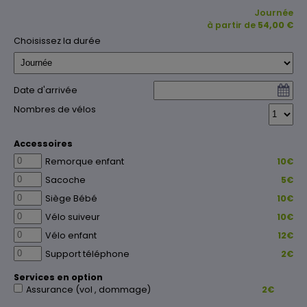
Journée
BALADES LUDIQUES
LA PROVENCE À VÉLO À LA CARTE
à partir de
54,00 €
Choisissez la durée
Date d'arrivée
Nombres de vélos
Accessoires
Remorque enfant
10€
Sacoche
5€
Siège Bébé
10€
Vélo suiveur
10€
Vélo enfant
12€
Support téléphone
2€
Services en option
Assurance (vol , dommage)
2€